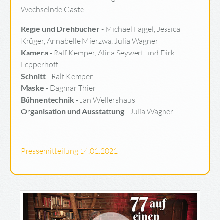
Wechselnde Gäste
Regie und Drehbücher
- Michael Fajgel, Jessica
Krüger, Annabelle Mierzwa, Julia Wagner
Kamera
- Ralf Kemper, Alina Seywert und Dirk
Lepperhoff
Schnitt
- Ralf Kemper
Maske
- Dagmar Thier
Bühnentechnik
- Jan Wellershaus
Organisation und Ausstattung
- Julia Wagner
Pressemitteilung 14.01.2021